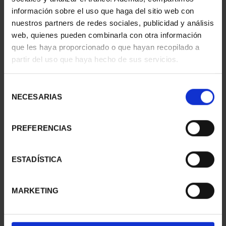
información sobre el uso que haga del sitio web con
nuestros partners de redes sociales, publicidad y análisis
web, quienes pueden combinarla con otra información
que les haya proporcionado o que hayan recopilado a
partir del uso que haya hecho de sus servicios.
SUSCRIPCIÓN
SUSCRIPCIÓN
CAPITALES DE
CAPITALES DE
PROVINCIA 3
PROVINCIA 4
Selección
949,00 €
949,00 €
NECESARIAS
de
consentimiento
Sólo para usuarios
Sólo para usuarios
registrados
registrados
PREFERENCIAS
ESTADÍSTICA
MARKETING