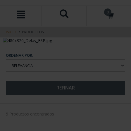
saltar
Saltar
0
al
al
contenido
men
de
navegacin
INICIO
PRODUCTOS
ORDENAR POR:
REFINAR
5 Productos encontrados