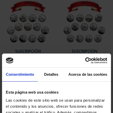
SUSCRIPCIÓN
SUSCRIPCIÓN
CAPITALES DE
CAPITALES DE
PROVINCIA 1
PROVINCIA 2
949,00 €
949,00 €
Consentimiento
Detalles
Acerca de las cookies
Sólo para usuarios
Sólo para usuarios
registrados
registrados
Esta página web usa cookies
Las cookies de este sitio web se usan para personalizar
el contenido y los anuncios, ofrecer funciones de redes
sociales y analizar el tráfico. Además, compartimos