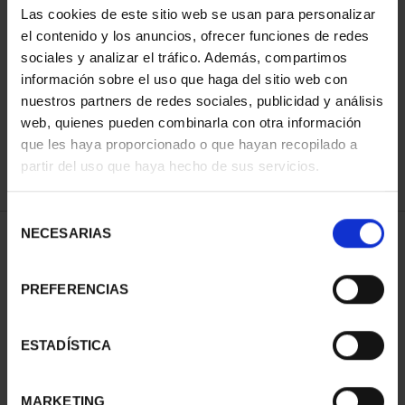
Las cookies de este sitio web se usan para personalizar
el contenido y los anuncios, ofrecer funciones de redes
sociales y analizar el tráfico. Además, compartimos
ORDENAR POR:
información sobre el uso que haga del sitio web con
nuestros partners de redes sociales, publicidad y análisis
web, quienes pueden combinarla con otra información
que les haya proporcionado o que hayan recopilado a
REFINAR
partir del uso que haya hecho de sus servicios.
Selección
NECESARIAS
de
1 Productos encontrados
consentimiento
PREFERENCIAS
ESTADÍSTICA
MARKETING