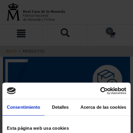
saltar
Saltar
0
al
al
contenido
men
de
navegacin
INICIO
PRODUCTOS
Consentimiento
Detalles
Acerca de las cookies
Esta página web usa cookies