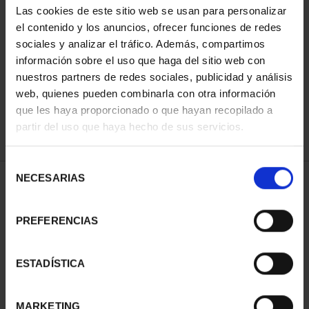
Las cookies de este sitio web se usan para personalizar
el contenido y los anuncios, ofrecer funciones de redes
sociales y analizar el tráfico. Además, compartimos
ORDENAR POR:
información sobre el uso que haga del sitio web con
nuestros partners de redes sociales, publicidad y análisis
web, quienes pueden combinarla con otra información
que les haya proporcionado o que hayan recopilado a
REFINAR
partir del uso que haya hecho de sus servicios.
Selección
NECESARIAS
de
2 Productos encontrados
consentimiento
PREFERENCIAS
ESTADÍSTICA
MARKETING