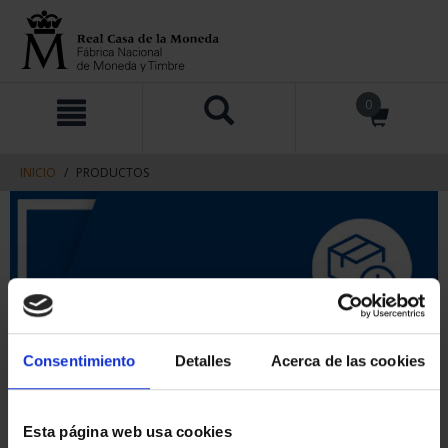
saltar
Saltar
0
al
al
contenido
men
de
navegacin
INICIO
PRODUCTOS
Consentimiento
Detalles
Acerca de las cookies
Esta página web usa cookies