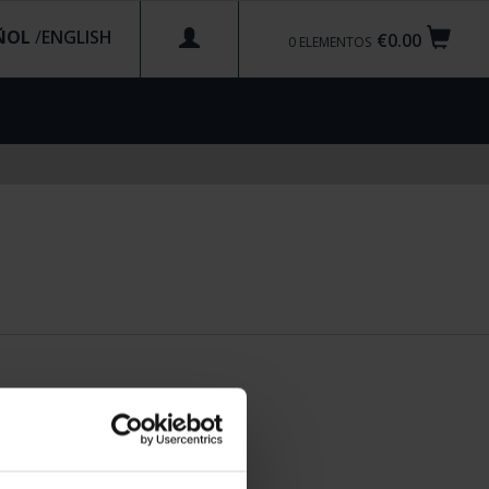
ÑOL
/
€0.00
0
ELEMENTOS