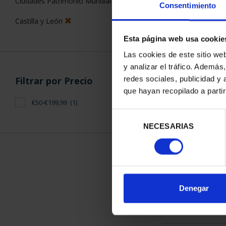
Ciudades Patrimonio Mundial
Consentimiento
Castilla y León
Esta página web usa cookie
Las cookies de este sitio we
y analizar el tráfico. Ademá
CIUDADES P
redes sociales, publicidad y
Filtrar por Precio
ÁV
que hayan recopilado a parti
73,
€50-€199,99
(1)
Selección
NECESARIAS
de
consentimiento
ORDENAR POR:
Denegar