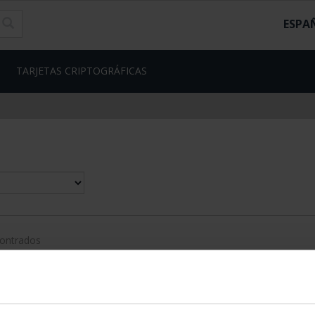
ESPA
TARJETAS CRIPTOGRÁFICAS
contrados