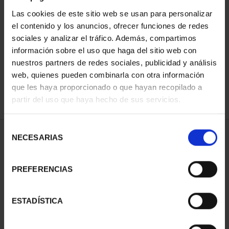
Las cookies de este sitio web se usan para personalizar
el contenido y los anuncios, ofrecer funciones de redes
ORDENAR POR:
sociales y analizar el tráfico. Además, compartimos
información sobre el uso que haga del sitio web con
nuestros partners de redes sociales, publicidad y análisis
web, quienes pueden combinarla con otra información
que les haya proporcionado o que hayan recopilado a
REFINAR
partir del uso que haya hecho de sus servicios.
Selección
1 Productos encontrados
NECESARIAS
de
consentimiento
PREFERENCIAS
ESTADÍSTICA