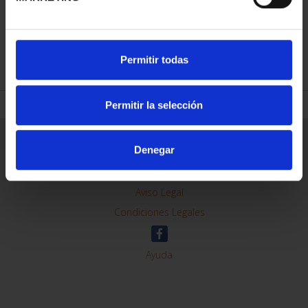
REFINAR
Permitir todas
Permitir la selección
Información General
Denegar
Contacto
Preguntas Frequentes (FAQs)
Aviso Legal
Condiciones Legales
Ayuda