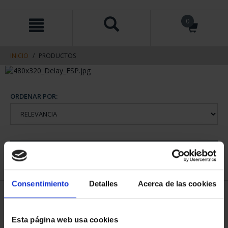
saltar
Saltar
0
al
al
contenido
men
de
navegacin
INICIO
PRODUCTOS
ORDENAR POR:
REFINAR
Consentimiento
Detalles
Acerca de las cookies
1 Productos encontrados
Esta página web usa cookies