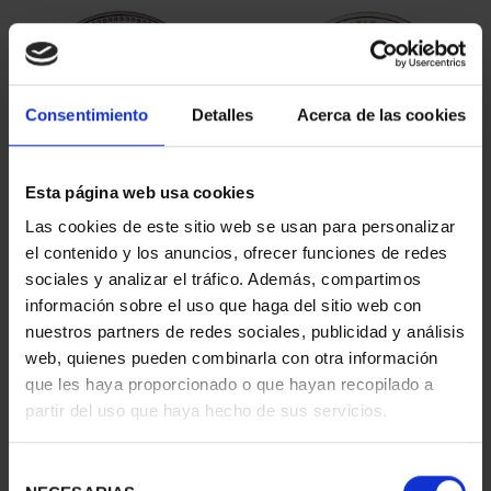
Consentimiento
Detalles
Acerca de las cookies
Esta página web usa cookies
PATRIMONIO
CIUDADES PATRIMONIO
Las cookies de este sitio web se usan para personalizar
NACIONAL II - PALACIO
- ALCALÁ DE HENARES
el contenido y los anuncios, ofrecer funciones de redes
REAL DE...
73,00 €
sociales y analizar el tráfico. Además, compartimos
73,00 €
información sobre el uso que haga del sitio web con
nuestros partners de redes sociales, publicidad y análisis
web, quienes pueden combinarla con otra información
que les haya proporcionado o que hayan recopilado a
partir del uso que haya hecho de sus servicios.
Selección