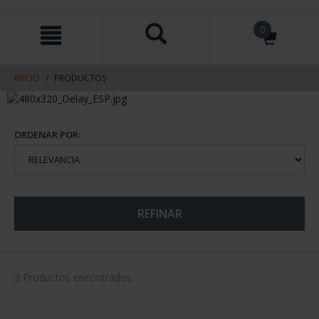
saltar
Saltar
0
al
al
contenido
men
de
navegacin
INICIO
PRODUCTOS
ORDENAR POR:
REFINAR
3 Productos encontrados