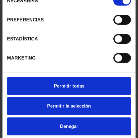
NECESARIAS
de
consentimiento
PREFERENCIAS
ESTADÍSTICA
CIUDADES PATRIMONIO
- ÁVILA
73,00 €
MARKETING
Permitir todas
Permitir la selección
ORDENAR POR:
Denegar