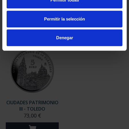
III - UBEDA
III - SANTIAGO DE CO...
73,00 €
73,00 €
Permitir la selección
Denegar
CIUDADES PATRIMONIO
III - TOLEDO
73,00 €