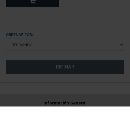
ORDENAR POR:
REFINAR
Información General
Contacto
Preguntas Frequentes (FAQs)
Aviso Legal