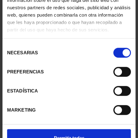
información sobre el uso que haga del sitio web con
nuestros partners de redes sociales, publicidad y análisis
web, quienes pueden combinarla con otra información
que les haya proporcionado o que hayan recopilado a
CIUDADES PATRIMONIO
CIUDADES PATRIMONIO
partir del uso que haya hecho de sus servicios.
III - TARRAGONA
III - SEGOVIA
73,00 €
73,00 €
Selección
NECESARIAS
de
consentimiento
PREFERENCIAS
ESTADÍSTICA
MARKETING
CIUDADES PATRIMONIO
CIUDADES PATRIMONIO
Permitir todas