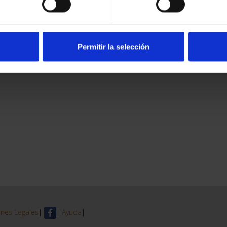
Permitir la selección
nes Legales
|
|
Ayuda
|