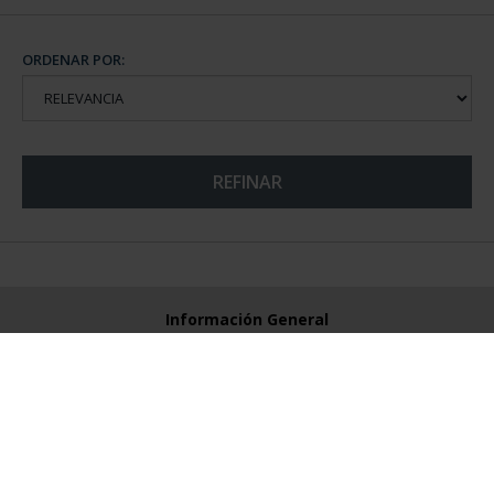
ORDENAR POR:
REFINAR
Información General
Contacto
Preguntas Frequentes (FAQs)
Aviso Legal
Condiciones Legales