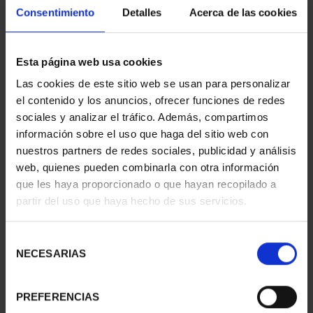
Consentimiento
Detalles
Acerca de las cookies
CAPITALES ESPAÑOLAS
CIUDADES PATRIMONIO
Esta página web usa cookies
- ALICANTE
III - TARRAGONA
Las cookies de este sitio web se usan para personalizar
73,00 €
73,00 €
el contenido y los anuncios, ofrecer funciones de redes
sociales y analizar el tráfico. Además, compartimos
información sobre el uso que haga del sitio web con
nuestros partners de redes sociales, publicidad y análisis
web, quienes pueden combinarla con otra información
que les haya proporcionado o que hayan recopilado a
partir del uso que haya hecho de sus servicios.
Selección
NECESARIAS
de
consentimiento
PREFERENCIAS
CIUDADES PATRIMONIO
CIUDADES PATRIMONIO