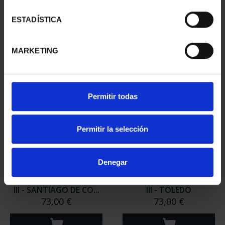
III - SEGOVIA
III - UBEDA
73,00 €
73,00 €
ESTADÍSTICA
MARKETING
Permitir todas
Permitir la selección
Denegar
CIUDADES PATRIMONIO
CIUDADES PATRIMONIO
III - SANTIAGO DE CO...
III - TOLEDO
73,00 €
73,00 €