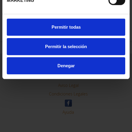
MARKETING
REFINAR
Permitir todas
Permitir la selección
Información General
Denegar
Contacto
Preguntas Frequentes (FAQs)
Aviso Legal
Condiciones Legales
Ayuda