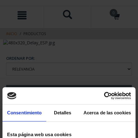
saltar
Saltar
0
al
al
contenido
men
de
navegacin
INICIO
PRODUCTOS
ORDENAR POR:
REFINAR
Consentimiento
Detalles
Acerca de las cookies
1 Productos encontrados
Esta página web usa cookies