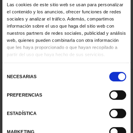
Las cookies de este sitio web se usan para personalizar
el contenido y los anuncios, ofrecer funciones de redes
sociales y analizar el tráfico. Además, compartimos
ORDENAR POR:
información sobre el uso que haga del sitio web con
nuestros partners de redes sociales, publicidad y análisis
web, quienes pueden combinarla con otra información
que les haya proporcionado o que hayan recopilado a
REFINAR
partir del uso que haya hecho de sus servicios.
Selección
NECESARIAS
de
1 Productos encontrados
consentimiento
PREFERENCIAS
ESTADÍSTICA
MARKETING