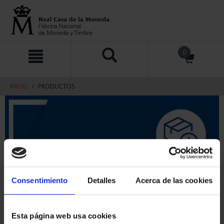
saltar
Saltar
0
al
al
contenido
men
de
navegacin
INICIO
PRODUCTOS
Consentimiento
Detalles
Acerca de las cookies
Esta página web usa cookies