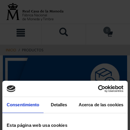
saltar
Saltar
0
al
al
contenido
men
de
navegacin
INICIO
PRODUCTOS
Consentimiento
Detalles
Acerca de las cookies
Esta página web usa cookies