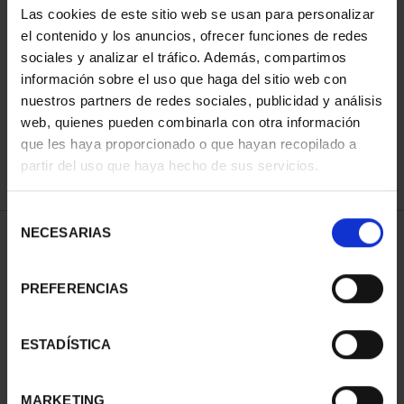
Las cookies de este sitio web se usan para personalizar
el contenido y los anuncios, ofrecer funciones de redes
sociales y analizar el tráfico. Además, compartimos
ORDENAR POR:
información sobre el uso que haga del sitio web con
nuestros partners de redes sociales, publicidad y análisis
web, quienes pueden combinarla con otra información
que les haya proporcionado o que hayan recopilado a
REFINAR
partir del uso que haya hecho de sus servicios.
Selección
NECESARIAS
de
1 Productos encontrados
consentimiento
PREFERENCIAS
ESTADÍSTICA
MARKETING