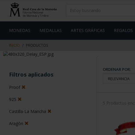
saltar
Saltar
al
al
contenido
men
de
navegacin
MONEDAS
MEDALLAS
ARTES GRÁFICAS
REGALOS
INICIO
PRODUCTOS
ORDENAR POR:
Filtros aplicados
Proof
925
5 Productos en
Castilla-La Mancha
Aragón