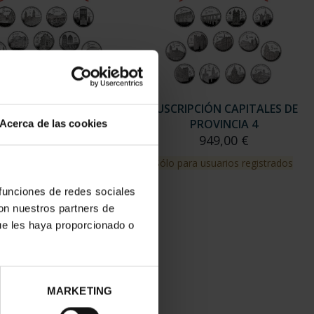
RIPCIÓN CAPITALES DE
SUSCRIPCIÓN CAPITALES DE
PROVINCIA 3
PROVINCIA 4
Acerca de las cookies
949,00 €
949,00 €
para usuarios registrados
Sólo para usuarios registrados
 funciones de redes sociales
con nuestros partners de
ue les haya proporcionado o
MARKETING