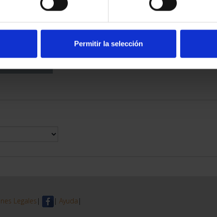
DE PROVINCIA
 COMPLET...
6,00 €
Permitir la selección
nes Legales
|
|
Ayuda
|