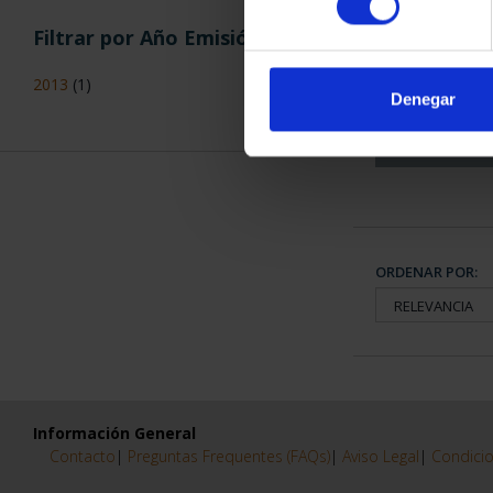
Filtrar por Año Emisión
CAPITALES 
COLECCION
2013
(1)
3.79
Denegar
ORDENAR POR:
Información General
Contacto
|
Preguntas Frequentes (FAQs)
|
Aviso Legal
|
Condicio