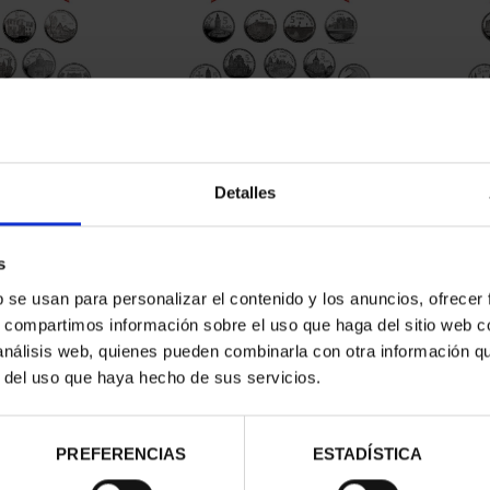
CAPITALES DE
SUSCRIPCIÓN CAPITALES DE
SUSC
NCIA 1
PROVINCIA 2
Detalles
00 €
949,00 €
ios registrados
Sólo para usuarios registrados
Sólo 
s
b se usan para personalizar el contenido y los anuncios, ofrecer
s, compartimos información sobre el uso que haga del sitio web 
 análisis web, quienes pueden combinarla con otra información q
r del uso que haya hecho de sus servicios.
PREFERENCIAS
ESTADÍSTICA