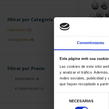
Filtrar por Categoría
Colecciones
(1)
SUSCRIPCIÓN 
Suscripciones
(4)
PROVI
Consentimiento
949,
Sólo para usuar
Esta página web usa cookie
Las cookies de este sitio we
Filtrar por Precio
y analizar el tráfico. Ademá
redes sociales, publicidad y
€500-€999,99
(4)
que hayan recopilado a parti
€1.000-€100.000
(1)
Selección
NECESARIAS
de
consentimiento