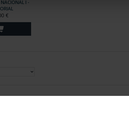
NACIONAL I -
CORIAL
00 €
nes Legales
|
|
Ayuda
|