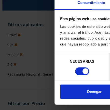
Consentimiento
Esta página web usa cookie
ORDENAR POR:
Filtros aplicados
Las cookies de este sitio we
y analizar el tráfico. Ademá
Proof
redes sociales, publicidad y
que hayan recopilado a parti
925
1 Productos en
Madrid
Selección
NECESARIAS
de
5 €
consentimiento
Patrimonio Nacional - Serie I
Denegar
Filtrar por Precio