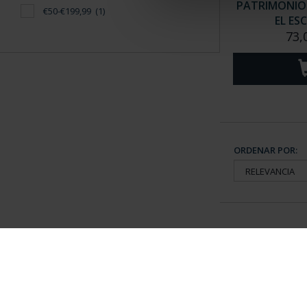
PATRIMONIO 
€50-€199,99
(1)
EL ES
73,
ORDENAR POR:
Información General
Contacto
|
Preguntas Frequentes (FAQs)
|
Aviso Legal
|
Condicio