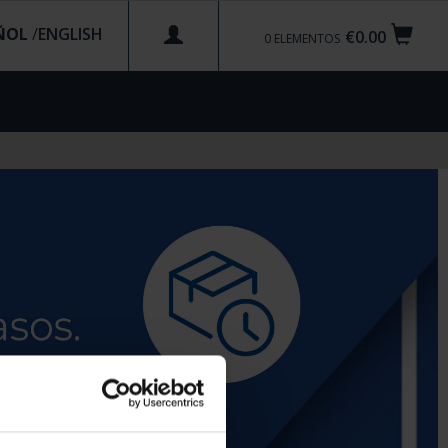
ÑOL
/
€0.00
0
ELEMENTOS