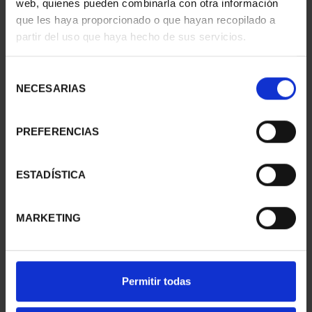
web, quienes pueden combinarla con otra información
PATRIMONIO
CIUDADES PATRIMONIO
que les haya proporcionado o que hayan recopilado a
NACIONAL II - PALACIO
- ALCALÁ DE HENARES
partir del uso que haya hecho de sus servicios.
REAL DE...
73,00 €
73,00 €
Selección
NECESARIAS
de
consentimiento
PREFERENCIAS
ESTADÍSTICA
MARKETING
SUSCRIPCIÓN
SUSCRIPCIÓN
Permitir todas
CAPITALES DE
CAPITALES DE
PROVINCIA 1
PROVINCIA 2