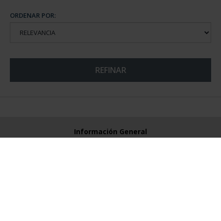
ORDENAR POR:
REFINAR
Información General
Contacto
Preguntas Frequentes (FAQs)
Aviso Legal
Condiciones Legales
Ayuda