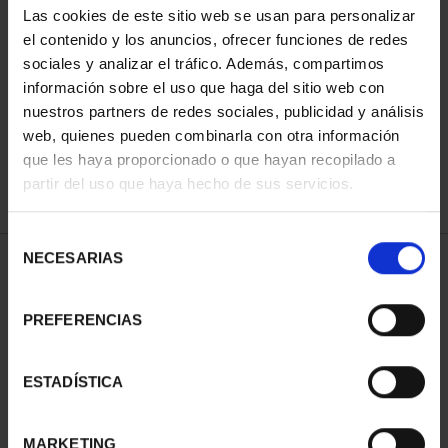
Las cookies de este sitio web se usan para personalizar
el contenido y los anuncios, ofrecer funciones de redes
sociales y analizar el tráfico. Además, compartimos
ORDENAR POR:
información sobre el uso que haga del sitio web con
nuestros partners de redes sociales, publicidad y análisis
web, quienes pueden combinarla con otra información
que les haya proporcionado o que hayan recopilado a
REFINAR
partir del uso que haya hecho de sus servicios.
Selección
NECESARIAS
de
1 Productos encontrados
consentimiento
PREFERENCIAS
ESTADÍSTICA
MARKETING