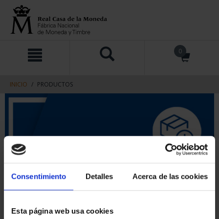
saltar
Saltar
0
al
al
contenido
men
de
navegacin
INICIO
PRODUCTOS
Consentimiento
Detalles
Acerca de las cookies
Esta página web usa cookies