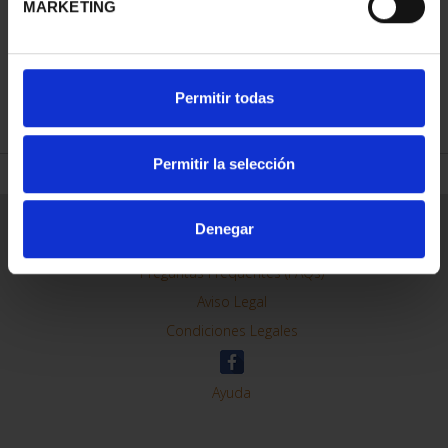
MARKETING
REFINAR
Permitir todas
Permitir la selección
Información General
Denegar
Contacto
Preguntas Frequentes (FAQs)
Aviso Legal
Condiciones Legales
Ayuda