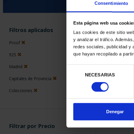
Consentimiento
Esta página web usa cookie
ORDENAR POR:
Filtros aplicados
Las cookies de este sitio we
y analizar el tráfico. Ademá
Proof
redes sociales, publicidad y
que hayan recopilado a parti
925
1 Productos en
Madrid
Selección
NECESARIAS
de
Capitales de Provincia
consentimiento
Colecciones
Denegar
Filtrar por Precio