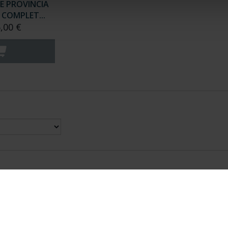
E PROVINCIA
COMPLET...
,00 €
nes Legales
|
|
Ayuda
|