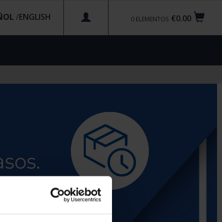
ÑOL
/
€0.00
0
ELEMENTOS