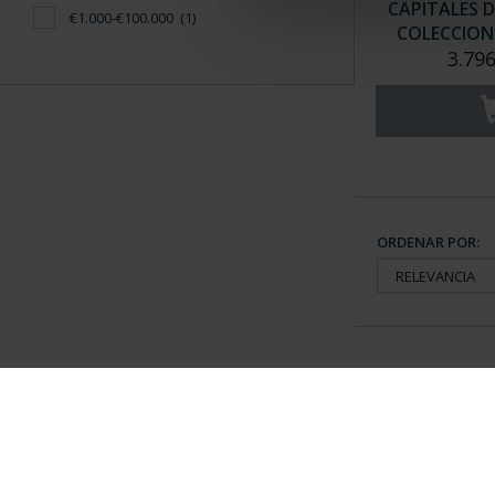
CAPITALES D
€1.000-€100.000
(1)
COLECCION 
3.796
ORDENAR POR:
Información General
Contacto
|
Preguntas Frequentes (FAQs)
|
Aviso Legal
|
Condicio