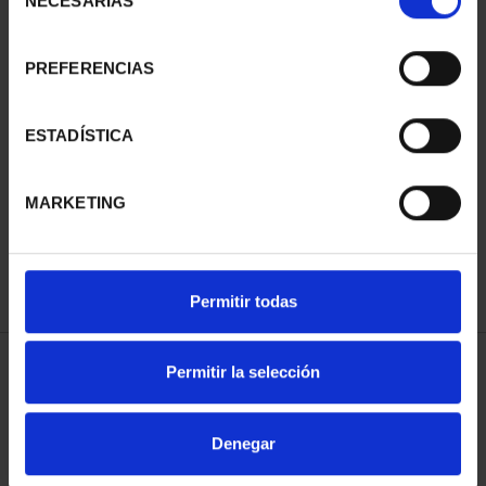
NECESARIAS
de
consentimiento
PREFERENCIAS
SUSCRIPCIÓN
SUSCRIPCIÓN
ESTADÍSTICA
CAPITALES DE
CAPITALES DE
PROVINCIA 3
PROVINCIA 4
MARKETING
949,00 €
949,00 €
Sólo para usuarios
Sólo para usuarios
registrados
registrados
Permitir todas
Permitir la selección
ORDENAR POR:
Denegar