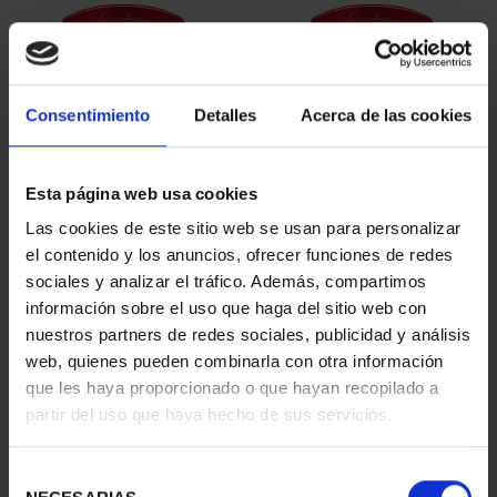
Consentimiento
Detalles
Acerca de las cookies
Esta página web usa cookies
SUSCRIPCIÓN
SUSCRIPCIÓN
Las cookies de este sitio web se usan para personalizar
CAPITALES DE
CAPITALES DE
el contenido y los anuncios, ofrecer funciones de redes
PROVINCIA 1
PROVINCIA 2
sociales y analizar el tráfico. Además, compartimos
949,00 €
949,00 €
información sobre el uso que haga del sitio web con
nuestros partners de redes sociales, publicidad y análisis
Sólo para usuarios
Sólo para usuarios
registrados
registrados
web, quienes pueden combinarla con otra información
que les haya proporcionado o que hayan recopilado a
partir del uso que haya hecho de sus servicios.
Selección