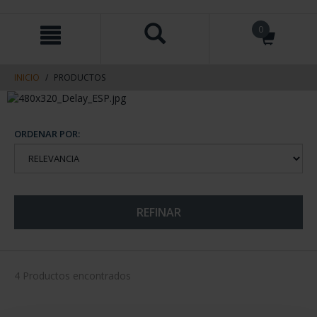
saltar
Saltar
0
al
al
contenido
men
de
navegacin
INICIO
PRODUCTOS
ORDENAR POR:
REFINAR
4 Productos encontrados