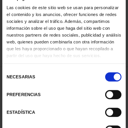
Las cookies de este sitio web se usan para personalizar
el contenido y los anuncios, ofrecer funciones de redes
ORDENAR POR:
sociales y analizar el tráfico. Además, compartimos
información sobre el uso que haga del sitio web con
nuestros partners de redes sociales, publicidad y análisis
web, quienes pueden combinarla con otra información
que les haya proporcionado o que hayan recopilado a
REFINAR
partir del uso que haya hecho de sus servicios.
Selección
1 Productos encontrados
NECESARIAS
de
consentimiento
PREFERENCIAS
ESTADÍSTICA