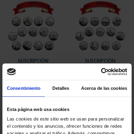
SUSCRIPCIÓN
SUSCRIPCIÓN
CAPITALES DE
CAPITALES DE
PROVINCIA 1
PROVINCIA 2
949,00 €
949,00 €
Consentimiento
Detalles
Acerca de las cookies
Sólo para usuarios
Sólo para usuarios
registrados
registrados
Esta página web usa cookies
Las cookies de este sitio web se usan para personalizar
el contenido y los anuncios, ofrecer funciones de redes
sociales y analizar el tráfico. Además, compartimos