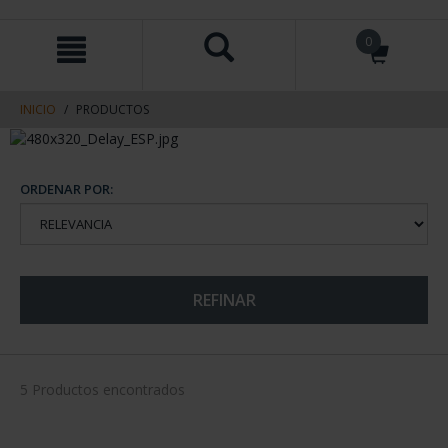
saltar
Saltar
0
al
al
contenido
men
de
navegacin
INICIO
PRODUCTOS
ORDENAR POR:
REFINAR
5 Productos encontrados