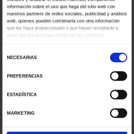
información sobre el uso que haga del sitio web con
nuestros partners de redes sociales, publicidad y análisis
web, quienes pueden combinarla con otra información
que les haya proporcionado o que hayan recopilado a
partir del uso que haya hecho de sus servicios.
SUSCRIPCIÓN
SUSCRIPCIÓN
CAPITALES DE
CAPITALES DE
PROVINCIA 3
PROVINCIA 4
Selección
949,00 €
949,00 €
NECESARIAS
de
consentimiento
Sólo para usuarios
Sólo para usuarios
registrados
registrados
PREFERENCIAS
ESTADÍSTICA
MARKETING