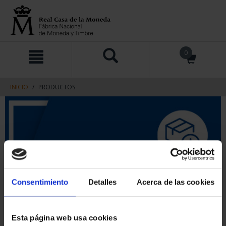
saltar
Saltar
0
al
al
contenido
men
de
navegacin
INICIO
PRODUCTOS
Consentimiento
Detalles
Acerca de las cookies
Esta página web usa cookies