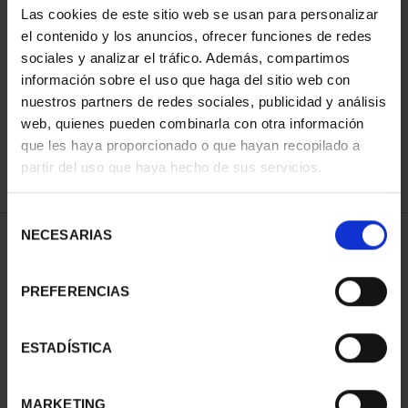
Las cookies de este sitio web se usan para personalizar
el contenido y los anuncios, ofrecer funciones de redes
sociales y analizar el tráfico. Además, compartimos
ORDENAR POR:
información sobre el uso que haga del sitio web con
nuestros partners de redes sociales, publicidad y análisis
web, quienes pueden combinarla con otra información
que les haya proporcionado o que hayan recopilado a
REFINAR
partir del uso que haya hecho de sus servicios.
Selección
NECESARIAS
de
1 Productos encontrados
consentimiento
PREFERENCIAS
ESTADÍSTICA
MARKETING