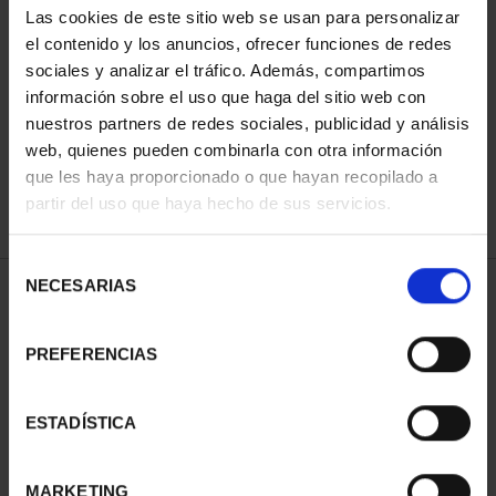
Las cookies de este sitio web se usan para personalizar
el contenido y los anuncios, ofrecer funciones de redes
sociales y analizar el tráfico. Además, compartimos
ORDENAR POR:
información sobre el uso que haga del sitio web con
nuestros partners de redes sociales, publicidad y análisis
web, quienes pueden combinarla con otra información
que les haya proporcionado o que hayan recopilado a
REFINAR
partir del uso que haya hecho de sus servicios.
Selección
NECESARIAS
de
2 Productos encontrados
consentimiento
PREFERENCIAS
ESTADÍSTICA
MARKETING