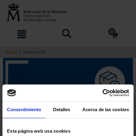
saltar
Saltar
0
al
al
contenido
men
de
navegacin
INICIO
PRODUCTOS
Consentimiento
Detalles
Acerca de las cookies
Esta página web usa cookies