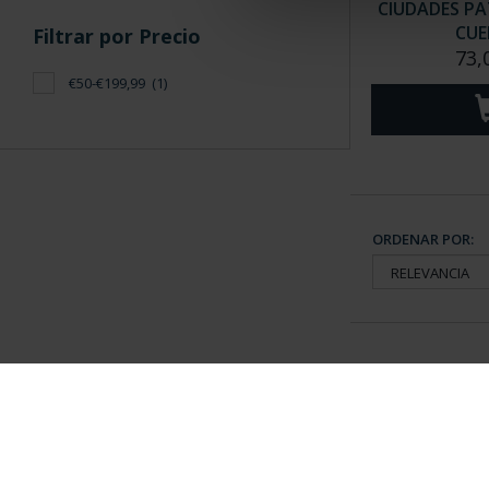
CIUDADES PAT
CUE
Filtrar por Precio
73,
€50-€199,99
(1)
ORDENAR POR:
Información General
Contacto
|
Preguntas Frequentes (FAQs)
|
Aviso Legal
|
Condicio