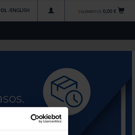
ÑOL
/
0,00 €
0
ELEMENTOS