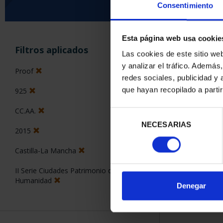
Consentimiento
Esta página web usa cookie
ORDENAR POR:
Filtros aplicados
Las cookies de este sitio we
y analizar el tráfico. Ademá
Proof
redes sociales, publicidad y
que hayan recopilado a parti
925
1 Productos en
CC.AA.
Selección
NECESARIAS
de
2015
consentimiento
Castilla-La Mancha
II Serie Ciudades Patrimonio de la
Humanidad
Denegar