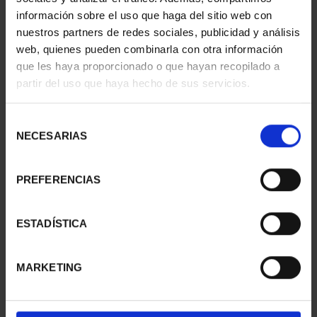
información sobre el uso que haga del sitio web con
nuestros partners de redes sociales, publicidad y análisis
web, quienes pueden combinarla con otra información
SUSCRIPCIÓN
SUSCRIPCIÓN
que les haya proporcionado o que hayan recopilado a
CAPITALES DE
CAPITALES DE
partir del uso que haya hecho de sus servicios.
PROVINCIA 1
PROVINCIA 2
949,00 €
949,00 €
Selección
Sólo para usuarios
Sólo para usuarios
NECESARIAS
de
registrados
registrados
consentimiento
PREFERENCIAS
ESTADÍSTICA
MARKETING