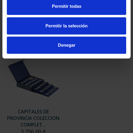
SUSCRIPCIÓN
SUSCRIPCIÓN
Permitir todas
CAPITALES DE
CAPITALES DE
PROVINCIA 3
PROVINCIA 4
949,00 €
949,00 €
Permitir la selección
Sólo para usuarios
Sólo para usuarios
registrados
registrados
Denegar
CAPITALES DE
PROVINCIA COLECCION
COMPLET...
3.796,00 €