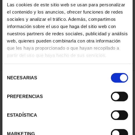
Las cookies de este sitio web se usan para personalizar
el contenido y los anuncios, ofrecer funciones de redes
sociales y analizar el tráfico. Además, compartimos
ORDENAR POR:
información sobre el uso que haga del sitio web con
nuestros partners de redes sociales, publicidad y análisis
web, quienes pueden combinarla con otra información
que les haya proporcionado o que hayan recopilado a
REFINAR
partir del uso que haya hecho de sus servicios.
Selección
NECESARIAS
de
1 Productos encontrados
consentimiento
PREFERENCIAS
ESTADÍSTICA
MARKETING