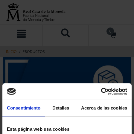
saltar
Saltar
0
al
al
contenido
men
de
navegacin
INICIO
PRODUCTOS
Consentimiento
Detalles
Acerca de las cookies
Esta página web usa cookies