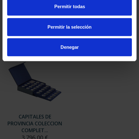
SUSCRIPCIÓN
SUSCRIPCIÓN
Permitir todas
CAPITALES DE
CAPITALES DE
PROVINCIA 3
PROVINCIA 4
949,00 €
949,00 €
Permitir la selección
Sólo para usuarios
Sólo para usuarios
registrados
registrados
Denegar
CAPITALES DE
PROVINCIA COLECCION
COMPLET...
3.796,00 €