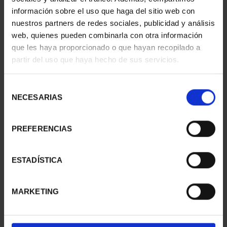
información sobre el uso que haga del sitio web con
nuestros partners de redes sociales, publicidad y análisis
web, quienes pueden combinarla con otra información
SUSCRIPCIÓN
SUSCRIPCIÓN
que les haya proporcionado o que hayan recopilado a
CAPITALES DE
CAPITALES DE
partir del uso que haya hecho de sus servicios.
PROVINCIA 1
PROVINCIA 2
949,00 €
949,00 €
Selección
Sólo para usuarios
Sólo para usuarios
NECESARIAS
de
registrados
registrados
consentimiento
PREFERENCIAS
ESTADÍSTICA
MARKETING