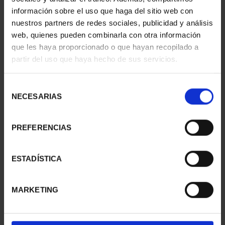
información sobre el uso que haga del sitio web con
nuestros partners de redes sociales, publicidad y análisis
web, quienes pueden combinarla con otra información
que les haya proporcionado o que hayan recopilado a
partir del uso que haya hecho de sus servicios.
SUSCRIPCIÓN
SUSCRIPCIÓN
CAPITALES DE
CAPITALES DE
PROVINCIA 3
PROVINCIA 4
Selección
949,00 €
949,00 €
NECESARIAS
de
consentimiento
Sólo para usuarios
Sólo para usuarios
registrados
registrados
PREFERENCIAS
ESTADÍSTICA
MARKETING