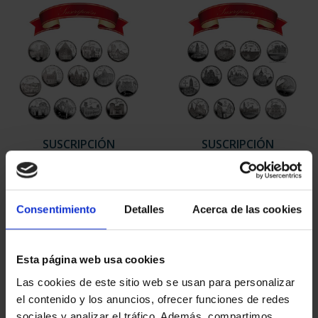
SUSCRIPCIÓN
SUSCRIPCIÓN
CAPITALES DE
CAPITALES DE
PROVINCIA 1
PROVINCIA 2
949,00 €
949,00 €
Consentimiento
Detalles
Acerca de las cookies
Sólo para usuarios
Sólo para usuarios
registrados
registrados
Esta página web usa cookies
Las cookies de este sitio web se usan para personalizar
el contenido y los anuncios, ofrecer funciones de redes
sociales y analizar el tráfico. Además, compartimos