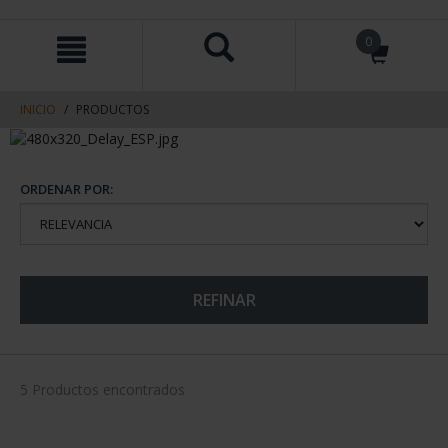
saltar
Saltar
0
al
al
contenido
men
de
navegacin
INICIO
PRODUCTOS
ORDENAR POR:
REFINAR
5 Productos encontrados