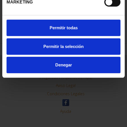
MARKETING
REFINAR
Permitir todas
Permitir la selección
Información General
Denegar
Contacto
Preguntas Frequentes (FAQs)
Aviso Legal
Condiciones Legales
Ayuda