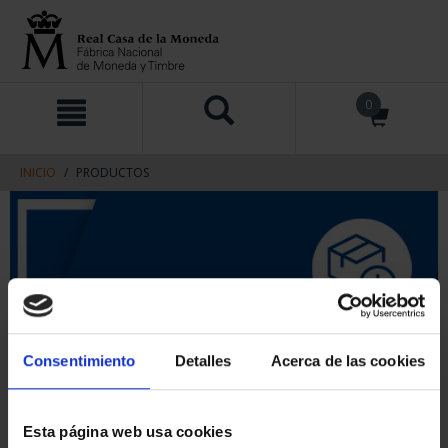
saltar
Saltar
0
al
al
contenido
men
de
navegacin
INICIO
PRODUCTOS
Consentimiento
Detalles
Acerca de las cookies
Esta página web usa cookies