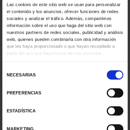
Las cookies de este sitio web se usan para personalizar
el contenido y los anuncios, ofrecer funciones de redes
sociales y analizar el tráfico. Además, compartimos
ORDENAR POR:
información sobre el uso que haga del sitio web con
nuestros partners de redes sociales, publicidad y análisis
web, quienes pueden combinarla con otra información
que les haya proporcionado o que hayan recopilado a
REFINAR
partir del uso que haya hecho de sus servicios.
Selección
NECESARIAS
de
1 Productos encontrados
consentimiento
PREFERENCIAS
ESTADÍSTICA
MARKETING