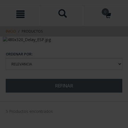
saltar
Saltar
0
al
al
contenido
men
de
navegacin
INICIO
PRODUCTOS
ORDENAR POR:
REFINAR
5 Productos encontrados