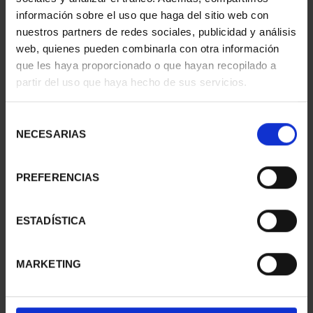
información sobre el uso que haga del sitio web con
nuestros partners de redes sociales, publicidad y análisis
web, quienes pueden combinarla con otra información
que les haya proporcionado o que hayan recopilado a
partir del uso que haya hecho de sus servicios.
SUSCRIPCIÓN
SUSCRIPCIÓN
CAPITALES DE
CAPITALES DE
PROVINCIA 3
PROVINCIA 4
Selección
949,00 €
949,00 €
NECESARIAS
de
consentimiento
Sólo para usuarios
Sólo para usuarios
registrados
registrados
PREFERENCIAS
ESTADÍSTICA
MARKETING