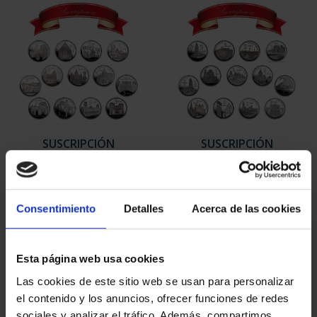
SUSCRIPCIÓN
SUSCRIPCIÓN
CAPITALES DE
CAPITALES DE
PROVINCIA 1
PROVINCIA 2
949,00 €
949,00 €
Consentimiento
Detalles
Acerca de las cookies
Sólo para usuarios
Sólo para usuarios
registrados
registrados
Esta página web usa cookies
Las cookies de este sitio web se usan para personalizar
el contenido y los anuncios, ofrecer funciones de redes
sociales y analizar el tráfico. Además, compartimos