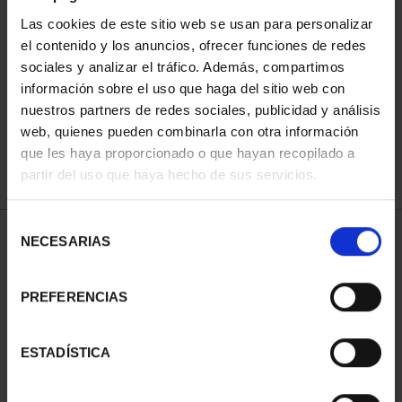
Las cookies de este sitio web se usan para personalizar
el contenido y los anuncios, ofrecer funciones de redes
ORDENAR POR:
sociales y analizar el tráfico. Además, compartimos
información sobre el uso que haga del sitio web con
nuestros partners de redes sociales, publicidad y análisis
web, quienes pueden combinarla con otra información
que les haya proporcionado o que hayan recopilado a
REFINAR
partir del uso que haya hecho de sus servicios.
Selección
1 Productos encontrados
NECESARIAS
de
consentimiento
PREFERENCIAS
ESTADÍSTICA