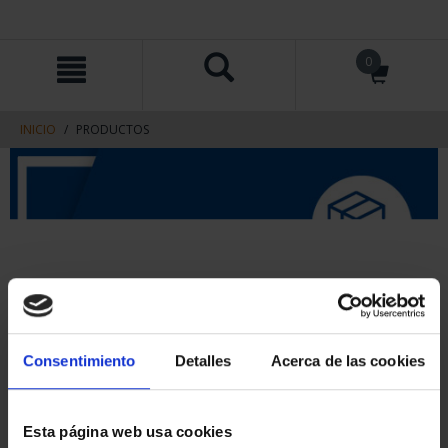
saltar
Saltar
0
al
al
contenido
men
de
navegacin
INICIO
PRODUCTOS
Consentimiento
Detalles
Acerca de las cookies
Esta página web usa cookies