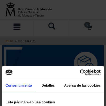
saltar
Saltar
0
al
al
contenido
men
de
navegacin
INICIO
PRODUCTOS
Consentimiento
Detalles
Acerca de las cookies
Esta página web usa cookies