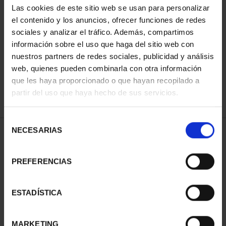
Las cookies de este sitio web se usan para personalizar
el contenido y los anuncios, ofrecer funciones de redes
sociales y analizar el tráfico. Además, compartimos
ORDENAR POR:
información sobre el uso que haga del sitio web con
nuestros partners de redes sociales, publicidad y análisis
web, quienes pueden combinarla con otra información
que les haya proporcionado o que hayan recopilado a
REFINAR
partir del uso que haya hecho de sus servicios.
Selección
NECESARIAS
de
1 Productos encontrados
consentimiento
PREFERENCIAS
ESTADÍSTICA
MARKETING