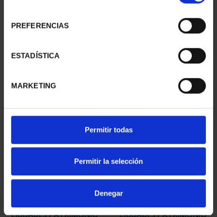
consentimiento
PREFERENCIAS
CIUDADES PATRIMONIO
CIUDADES PATRIMONIO
III - TARRAGONA
III - SEGOVIA
ESTADÍSTICA
73,00 €
73,00 €
MARKETING
Permitir todas
Permitir la selección
Denegar
CIUDADES PATRIMONIO
CIUDADES PATRIMONIO