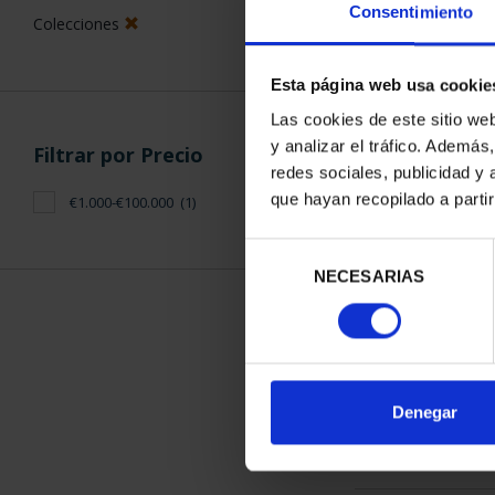
Consentimiento
Colecciones
Esta página web usa cookie
Las cookies de este sitio we
y analizar el tráfico. Ademá
Filtrar por Precio
CIUDADES PA
redes sociales, publicidad y
LA HUMANID
que hayan recopilado a parti
€1.000-€100.000
(1)
1.095
Selección
NECESARIAS
de
consentimiento
ORDENAR POR:
Denegar