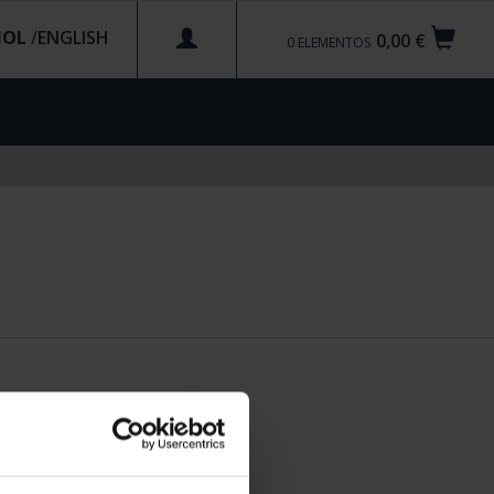
ÑOL
/
0,00 €
0
ELEMENTOS