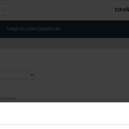
ESPA
TARJETAS CRIPTOGRÁFICAS
contrados