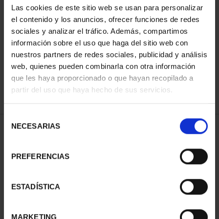
Las cookies de este sitio web se usan para personalizar
el contenido y los anuncios, ofrecer funciones de redes
sociales y analizar el tráfico. Además, compartimos
ORDENAR POR:
información sobre el uso que haga del sitio web con
nuestros partners de redes sociales, publicidad y análisis
web, quienes pueden combinarla con otra información
que les haya proporcionado o que hayan recopilado a
REFINAR
partir del uso que haya hecho de sus servicios.
Selección
NECESARIAS
de
1 Productos encontrados
consentimiento
PREFERENCIAS
ESTADÍSTICA
MARKETING