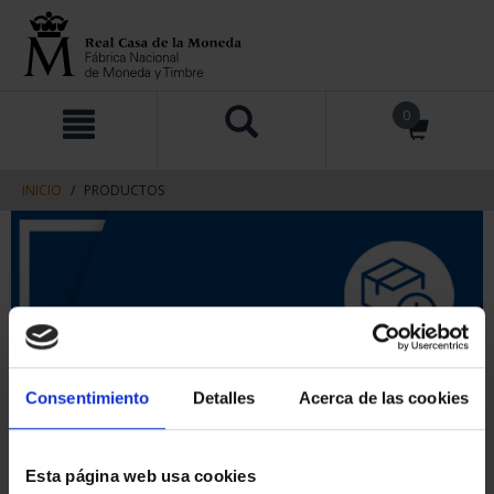
saltar
Saltar
0
al
al
contenido
men
de
navegacin
INICIO
PRODUCTOS
Consentimiento
Detalles
Acerca de las cookies
Esta página web usa cookies