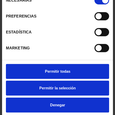
NECESARIAS
de
consentimiento
PREFERENCIAS
SUSCRIPCIÓN
SUSCRIPCIÓN
CAPITALES DE
CAPITALES DE
PROVINCIA 1
PROVINCIA 2
ESTADÍSTICA
949,00 €
949,00 €
Sólo para usuarios
Sólo para usuarios
MARKETING
registrados
registrados
Permitir todas
Permitir la selección
Denegar