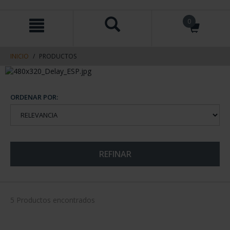
saltar
Saltar
0
al
al
contenido
men
de
navegacin
INICIO
PRODUCTOS
ORDENAR POR:
REFINAR
5 Productos encontrados