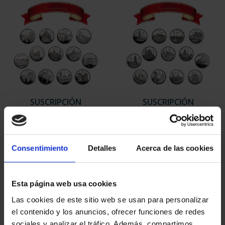
SUSCRIPCIÓN
SUSCRIPCIÓN
CAPITALES DE
CAPITALES DE
PROVINCIA 1
PROVINCIA 2
949,00 €
949,00 €
Consentimiento
Detalles
Acerca de las cookies
Sólo para usuarios
Sólo para usuarios
registrados
registrados
Esta página web usa cookies
Las cookies de este sitio web se usan para personalizar
el contenido y los anuncios, ofrecer funciones de redes
sociales y analizar el tráfico. Además, compartimos