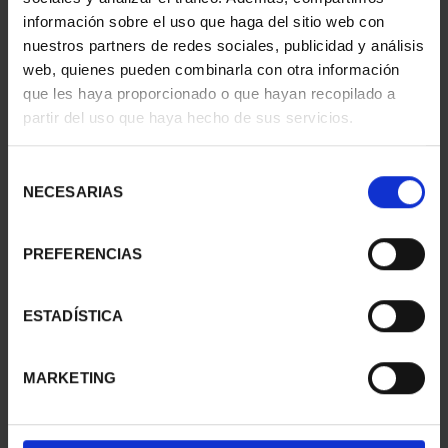
información sobre el uso que haga del sitio web con
nuestros partners de redes sociales, publicidad y análisis
web, quienes pueden combinarla con otra información
que les haya proporcionado o que hayan recopilado a
partir del uso que haya hecho de sus servicios.
SUSCRIPCIÓN
SUSCRIPCIÓN
CAPITALES DE
CAPITALES DE
PROVINCIA 3
PROVINCIA 4
Selección
949,00 €
949,00 €
NECESARIAS
de
consentimiento
Sólo para usuarios
Sólo para usuarios
registrados
registrados
PREFERENCIAS
ESTADÍSTICA
MARKETING