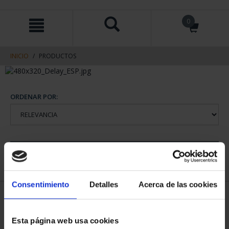
saltar
Saltar
0
al
al
contenido
men
de
navegacin
INICIO
PRODUCTOS
ORDENAR POR:
REFINAR
Consentimiento
Detalles
Acerca de las cookies
1 Productos encontrados
Esta página web usa cookies