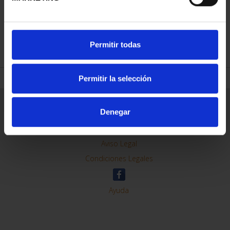
REFINAR
Permitir todas
Permitir la selección
Información General
Denegar
Contacto
Preguntas Frequentes (FAQs)
Aviso Legal
Condiciones Legales
Ayuda