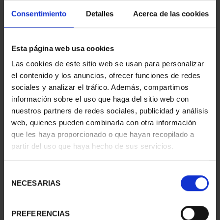
Consentimiento
Detalles
Acerca de las cookies
CAPITALES ESPAÑOLAS
CAPITALES ESPAÑOLAS
Esta página web usa cookies
- TERUEL
- ZARAGOZA
73,00 €
73,00 €
Las cookies de este sitio web se usan para personalizar
el contenido y los anuncios, ofrecer funciones de redes
sociales y analizar el tráfico. Además, compartimos
información sobre el uso que haga del sitio web con
nuestros partners de redes sociales, publicidad y análisis
web, quienes pueden combinarla con otra información
que les haya proporcionado o que hayan recopilado a
partir del uso que haya hecho de sus servicios.
Selección
NECESARIAS
de
consentimiento
PREFERENCIAS
SUSCRIPCIÓN
SUSCRIPCIÓN