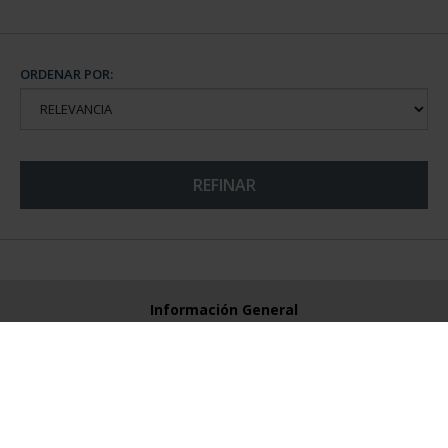
ORDENAR POR:
REFINAR
Información General
Contacto
Preguntas Frequentes (FAQs)
Aviso Legal
Condiciones Legales