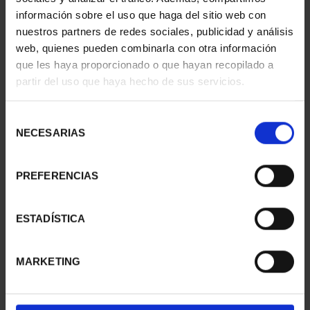
información sobre el uso que haga del sitio web con
nuestros partners de redes sociales, publicidad y análisis
web, quienes pueden combinarla con otra información
que les haya proporcionado o que hayan recopilado a
partir del uso que haya hecho de sus servicios.
SUSCRIPCIÓN
SUSCRIPCIÓN
CAPITALES DE
CAPITALES DE
PROVINCIA 3
PROVINCIA 4
Selección
949,00 €
949,00 €
NECESARIAS
de
consentimiento
Sólo para usuarios
Sólo para usuarios
registrados
registrados
PREFERENCIAS
ESTADÍSTICA
MARKETING