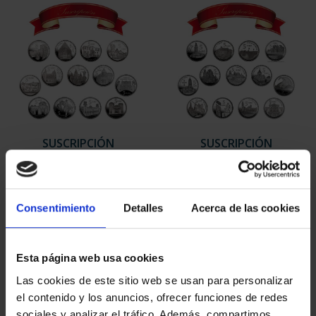
SUSCRIPCIÓN
SUSCRIPCIÓN
CAPITALES DE
CAPITALES DE
PROVINCIA 1
PROVINCIA 2
949,00 €
949,00 €
Consentimiento
Detalles
Acerca de las cookies
Sólo para usuarios
Sólo para usuarios
registrados
registrados
Esta página web usa cookies
Las cookies de este sitio web se usan para personalizar
el contenido y los anuncios, ofrecer funciones de redes
sociales y analizar el tráfico. Además, compartimos