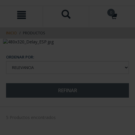
saltar
Saltar
0
al
al
contenido
men
de
navegacin
INICIO
PRODUCTOS
ORDENAR POR:
REFINAR
5 Productos encontrados