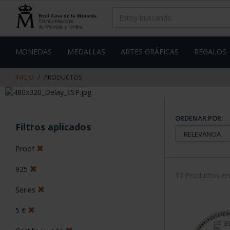
saltar
Saltar
al
al
contenido
men
de
navegacin
MONEDAS
MEDALLAS
ARTES GRÁFICAS
REGALOS
INICIO
PRODUCTOS
ORDENAR POR:
Filtros aplicados
Proof
925
17 Productos e
Series
5 €