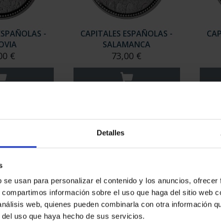
ESPAÑOLAS -
CAPITALES ESPAÑOLAS -
CAP
OVIA
SALAMANCA
00 €
73,00 €
Detalles
s
b se usan para personalizar el contenido y los anuncios, ofrecer
s, compartimos información sobre el uso que haga del sitio web 
 análisis web, quienes pueden combinarla con otra información q
ESPAÑOLAS -
CIUDADES PATRIMONIO -
CIUD
r del uso que haya hecho de sus servicios.