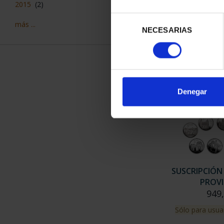
ZA
2015
(2)
73,
Selección
más ...
NECESARIAS
de
consentimiento
Denegar
SUSCRIPCIÓN
PROVI
949
Sólo para usua