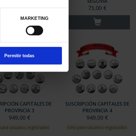
SALAMANCA
SEGOVIA
73,00 €
73,00 €
MARKETING
Permitir todas
RIPCIÓN CAPITALES DE
SUSCRIPCIÓN CAPITALES DE
PROVINCIA 3
PROVINCIA 4
949,00 €
949,00 €
para usuarios registrados
Sólo para usuarios registrados