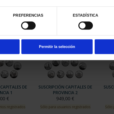
MORA
ÁVILA
00 €
73,00 €
PREFERENCIAS
ESTADÍSTICA
Permitir la selección
 CAPITALES DE
SUSCRIPCIÓN CAPITALES DE
SUSC
NCIA 1
PROVINCIA 2
,00 €
949,00 €
rios registrados
Sólo para usuarios registrados
Sólo 