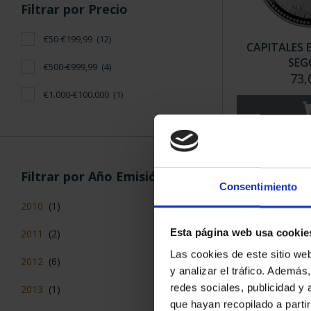
Filtrar por Precio
€50-€199,99
(12)
CAPITALES 
SEG
€500-€999,99
(4)
73,
€1.000-€100.000
(1)
Filtrar por Año Emisión
Consentimiento
2010
(1)
Esta página web usa cookie
2011
(2)
Las cookies de este sitio we
2012
(6)
y analizar el tráfico. Ademá
redes sociales, publicidad y
2013
(1)
CAPITALES 
que hayan recopilado a parti