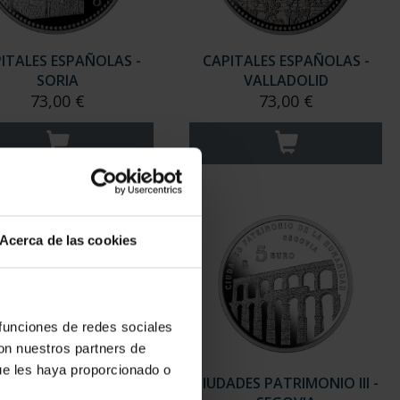
ITALES ESPAÑOLAS -
CAPITALES ESPAÑOLAS -
SORIA
VALLADOLID
73,00 €
73,00 €
Acerca de las cookies
 funciones de redes sociales
con nuestros partners de
ue les haya proporcionado o
ADES PATRIMONIO II -
CIUDADES PATRIMONIO III -