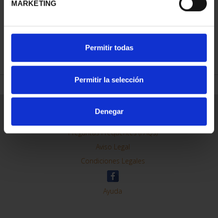
MARKETING
REFINAR
Permitir todas
Permitir la selección
Información General
Denegar
Contacto
Preguntas Frequentes (FAQs)
Aviso Legal
Condiciones Legales
Ayuda