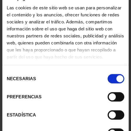
Las cookies de este sitio web se usan para personalizar
el contenido y los anuncios, ofrecer funciones de redes
sociales y analizar el tráfico. Además, compartimos
información sobre el uso que haga del sitio web con
nuestros partners de redes sociales, publicidad y análisis
web, quienes pueden combinarla con otra información
que les haya proporcionado o que hayan recopilado a
partir del uso que haya hecho de sus servicios.
PATRIMONIO
CIUDADES PATRIMONIO
NACIONAL II - PALACIO
- ALCALÁ DE HENARES
REAL DE...
73,00 €
Selección
73,00 €
NECESARIAS
de
consentimiento
PREFERENCIAS
ESTADÍSTICA
ORDENAR POR: