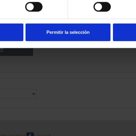
ATRIMONIO -
ILA
Permitir la selección
00 €
nes Legales
|
|
Ayuda
|