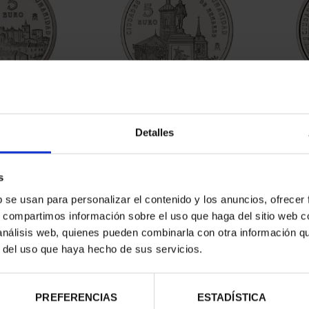
ATRIMONIO -
CIUDADES PATRIMONIO -
CIU
ERES
ALCALÁ DE HENARES
Detalles
00 €
73,00 €
s
b se usan para personalizar el contenido y los anuncios, ofrecer
s, compartimos información sobre el uso que haga del sitio web 
 análisis web, quienes pueden combinarla con otra información q
r del uso que haya hecho de sus servicios.
PREFERENCIAS
ESTADÍSTICA