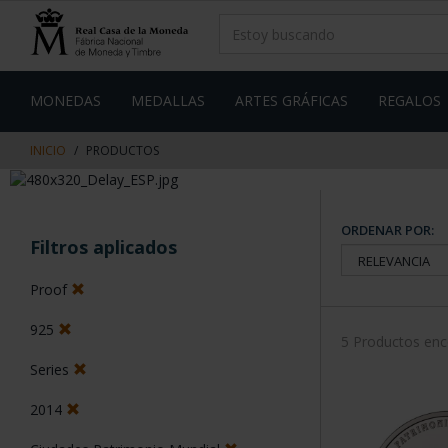
saltar
Saltar
al
al
contenido
men
de
navegacin
MONEDAS
MEDALLAS
ARTES GRÁFICAS
REGALOS
INICIO
PRODUCTOS
ORDENAR POR:
Filtros aplicados
Proof
925
5 Productos en
Series
2014