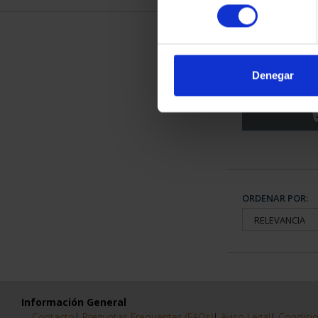
consentimiento
CIUDADES P
ÁV
Denegar
73,
ORDENAR POR:
Información General
Contacto
|
Preguntas Frequentes (FAQs)
|
Aviso Legal
|
Condicio