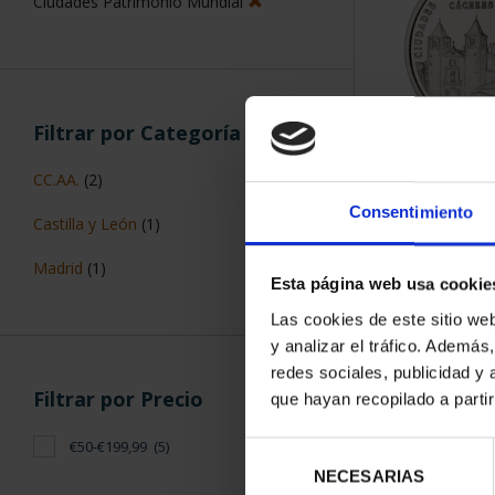
Ciudades Patrimonio Mundial
Filtrar por Categoría
CIUDADES P
CC.AA.
(2)
CÁC
Consentimiento
73,
Castilla y León
(1)
Madrid
(1)
Esta página web usa cookie
Las cookies de este sitio we
y analizar el tráfico. Ademá
redes sociales, publicidad y
Filtrar por Precio
que hayan recopilado a parti
€50-€199,99
(5)
Selección
NECESARIAS
de