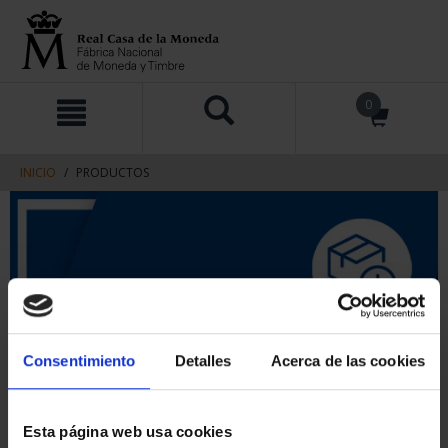
saltar
Saltar
0
al
al
contenido
men
de
navegacin
INICIO
PRODUCTOS
Consentimiento
Detalles
Acerca de las cookies
Esta página web usa cookies