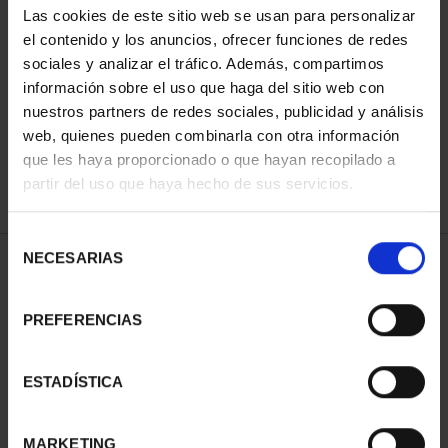
Las cookies de este sitio web se usan para personalizar
el contenido y los anuncios, ofrecer funciones de redes
sociales y analizar el tráfico. Además, compartimos
ORDENAR POR:
información sobre el uso que haga del sitio web con
nuestros partners de redes sociales, publicidad y análisis
web, quienes pueden combinarla con otra información
que les haya proporcionado o que hayan recopilado a
REFINAR
partir del uso que haya hecho de sus servicios.
Selección
NECESARIAS
de
1 Productos encontrados
consentimiento
PREFERENCIAS
ESTADÍSTICA
MARKETING