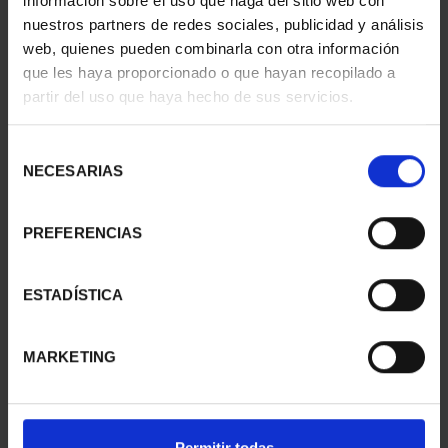
información sobre el uso que haga del sitio web con
nuestros partners de redes sociales, publicidad y análisis
web, quienes pueden combinarla con otra información
que les haya proporcionado o que hayan recopilado a
partir del uso que haya hecho de sus servicios.
CIUDADES PATRIMONIO
CIUDADES PATRIMONIO
III - SEGOVIA
III - SANTIAGO DE CO...
Selección
73,00 €
73,00 €
NECESARIAS
de
consentimiento
PREFERENCIAS
ESTADÍSTICA
MARKETING
Permitir todas