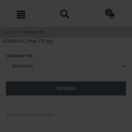
saltar
Saltar
0
al
al
contenido
men
de
navegacin
INICIO
PRODUCTOS
ORDENAR POR:
REFINAR
5 Productos encontrados