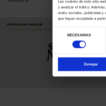
Novedades
Las cookies de este sitio we
y analizar el tráfico. Ademá
redes sociales, publicidad y
que hayan recopilado a parti
Información General
Contacto
|
Preguntas Frequentes (FAQs)
|
Aviso Legal
|
Condicio
Selección
NECESARIAS
de
consentimiento
Denegar