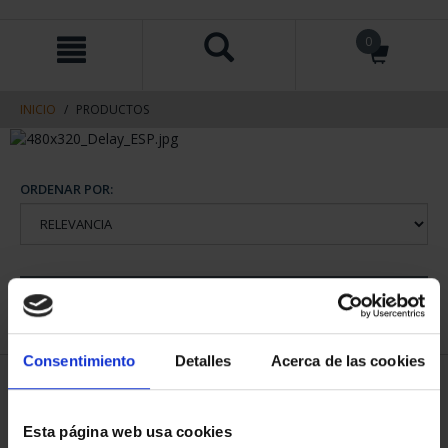
saltar
Saltar
0
al
al
contenido
men
de
navegacin
INICIO
PRODUCTOS
ORDENAR POR:
REFINAR
Consentimiento
Detalles
Acerca de las cookies
1 Productos encontrados
Esta página web usa cookies