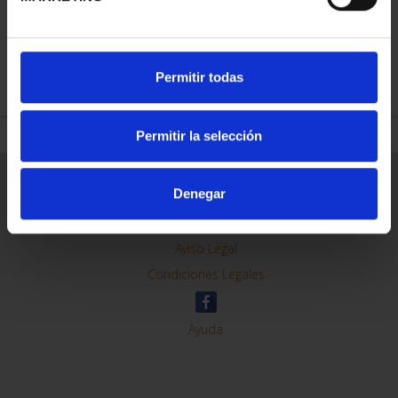
REFINAR
Permitir todas
Permitir la selección
Información General
Denegar
Contacto
Preguntas Frequentes (FAQs)
Aviso Legal
Condiciones Legales
Ayuda